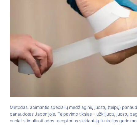
Metodas, apimantis specialių medžiaginių juostų (teipų) panaud
panaudotas Japonijoje. Teipavimo tikslas – užklijuotų juostų pag
nuolat stimuliuoti odos receptorius siekiant jų funkcijos gerinimo