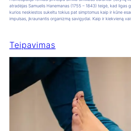
atradėjas Samuelis Hanemanas (1755 – 1843) teigė, kad ligas g
kurios neskiestos sukeltu tokius pat simptomus kaip ir kūne esan
impulsas, įkraunantis organizmą savigydai. Kaip ir kiekvieną v
Teipavimas