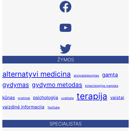
Facebook
Taikomosios kineziologijos vaizdinė informacija YouTube
Twitter
ŽYMOS
alternatyvi medicina
gamta
atsipalaidavimas
gydymas
gydymo metodas
kineziologijos pamoka
terapija
kūnas
psichologija
vaistai
pratimai
sveikata
vaizdinė informacija
YouTube
SPECIALISTAS