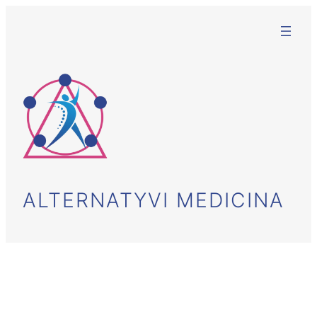
Eiti
prie
turinio
ALTERNATYVI MEDICINA