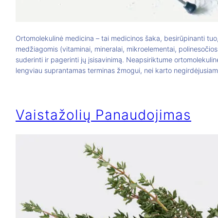
Ortomolekulinė medicina – tai medicinos šaka, besirūpinanti tuo
medžiagomis (vitaminai, mineralai, mikroelementai, polinesočiosios
suderinti ir pagerinti jų įsisavinimą. Neapsiriktume ortomolekul
lengviau suprantamas terminas žmogui, nei karto negirdėjusiam t
Vaistažolių Panaudojimas