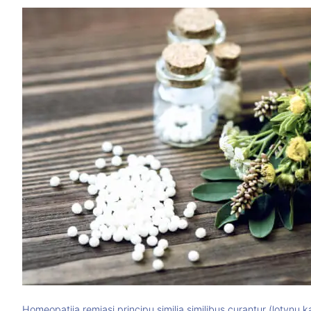
Homeopatija remiasi principu similia similibus curantur (lotyn