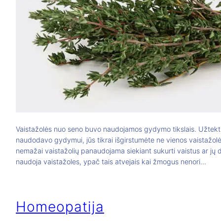
Vaistažolės nuo seno buvo naudojamos gydymo tikslais. Užtektų
naudodavo gydymui, jūs tikrai išgirstumėte ne vienos vaistažolės
nemažai vaistažolių panaudojama siekiant sukurti vaistus ar jų d
naudoja vaistažoles, ypač tais atvejais kai žmogus nenori…
Homeopatija