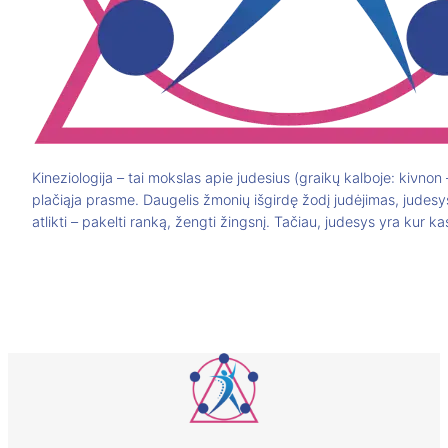
Kineziologija – tai mokslas apie judesius (graikų kalboje: kiνnon
plačiąja prasme. Daugelis žmonių išgirdę žodį judėjimas, judesy
atlikti – pakelti ranką, žengti žingsnį. Tačiau, judesys yra kur