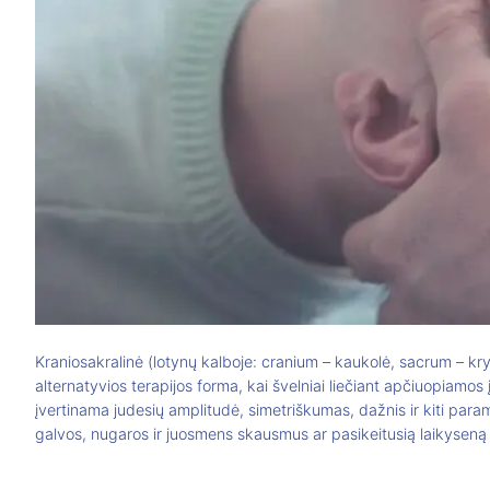
Kraniosakralinė (lotynų kalboje: cranium – kaukolė, sacrum – kry
alternatyvios terapijos forma, kai švelniai liečiant apčiuopiamos 
įvertinama judesių amplitudė, simetriškumas, dažnis ir kiti parame
galvos, nugaros ir juosmens skausmus ar pasikeitusią laikysen