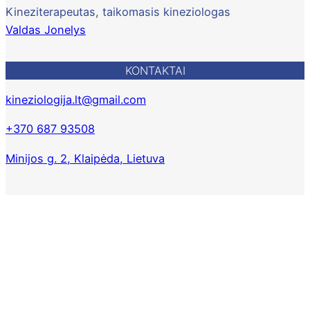
Kineziterapeutas, taikomasis kineziologas
Valdas Jonelys
KONTAKTAI
kineziologija.lt@gmail.com
+370 687 93508
Minijos g. 2, Klaipėda, Lietuva