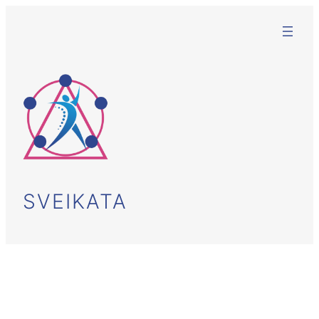
Eiti
prie
turinio
SVEIKATA