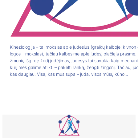
Kineziologija – tai mokslas apie judesius (graikų kalboje: kiνnon 
logos – mokslas), tačiau kalbėsime apie judesį plačiąja prasme.
žmonių išgirdę žodį judėjimas, judesys tai suvokia kaip mechani
kurį mes galime atlikti – pakelti ranką, žengti žingsnį. Tačiau, j
kas daugiau. Visa, kas mus supa – juda, visos mūsų kūno…