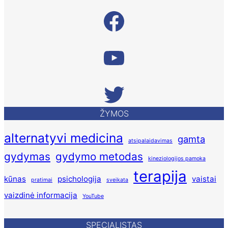
Facebook
Taikomosios kineziologijos vaizdinė informacija YouTube
Twitter
ŽYMOS
alternatyvi medicina
gamta
atsipalaidavimas
gydymas
gydymo metodas
kineziologijos pamoka
terapija
kūnas
psichologija
vaistai
pratimai
sveikata
vaizdinė informacija
YouTube
SPECIALISTAS