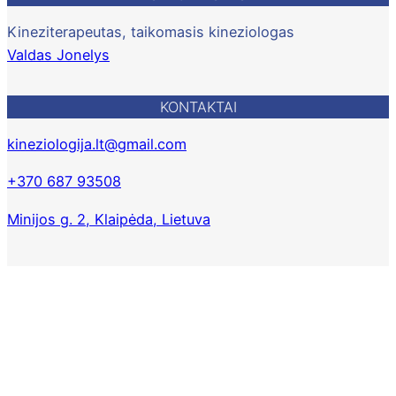
Kineziterapeutas, taikomasis kineziologas
Valdas Jonelys
KONTAKTAI
kineziologija.lt@gmail.com
+370 687 93508
Minijos g. 2, Klaipėda, Lietuva