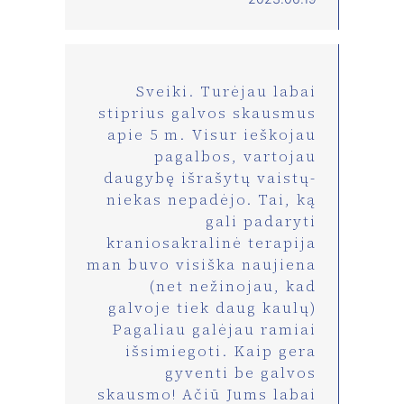
Sveiki. Turėjau labai
stiprius galvos skausmus
apie 5 m. Visur ieškojau
pagalbos, vartojau
daugybę išrašytų vaistų-
niekas nepadėjo. Tai, ką
gali padaryti
kraniosakralinė terapija
man buvo visiška naujiena
(net nežinojau, kad
galvoje tiek daug kaulų)
Pagaliau galėjau ramiai
išsimiegoti. Kaip gera
gyventi be galvos
skausmo! Ačiū Jums labai