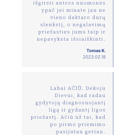
išgirsti antros nuomonės
ypač jei minate jau ne
vieno daktaro durų
slenkstį, o negalavimų
priežasties jums taip ir
nepavyksta išsiaiškinti.
Tomas K.
2023.02.18
Labai AČIŪ. Dėkoju
Dievui, kad radau
gydytoją diagnozuojantį
ligą ir gydantį ligos
priežastį. Ačiū už tai, kad
po pirmo priėmimo
pasijutau geriau.