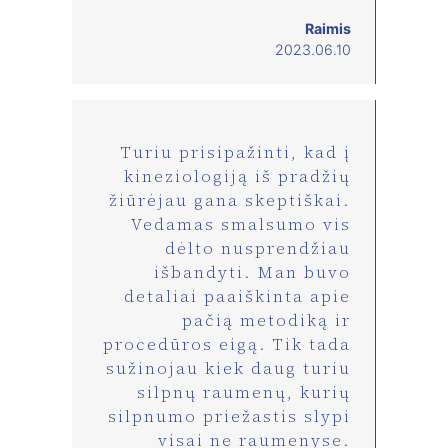
Raimis
2023.06.10
Turiu prisipažinti, kad į
kineziologiją iš pradžių
žiūrėjau gana skeptiškai.
Vedamas smalsumo vis
dėlto nusprendžiau
išbandyti. Man buvo
detaliai paaiškinta apie
pačią metodiką ir
procedūros eigą. Tik tada
sužinojau kiek daug turiu
silpnų raumenų, kurių
silpnumo priežastis slypi
visai ne raumenyse.