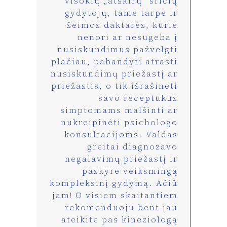
visokių „atskirų” sričių
gydytojų, tame tarpe ir
šeimos daktarės, kurie
nenori ar nesugeba į
nusiskundimus pažvelgti
plačiau, pabandyti atrasti
nusiskundimų priežastį ar
priežastis, o tik išrašinėti
savo receptukus
simptomams malšinti ar
nukreipinėti psichologo
konsultacijoms. Valdas
greitai diagnozavo
negalavimų priežastį ir
paskyrė veiksmingą
kompleksinį gydymą. Ačiū
jam! O visiem skaitantiem
rekomenduoju bent jau
ateikite pas kineziologą