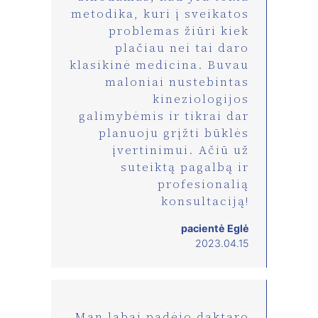
metodika, kuri į sveikatos
problemas žiūri kiek
plačiau nei tai daro
klasikinė medicina. Buvau
maloniai nustebintas
kineziologijos
galimybėmis ir tikrai dar
planuoju grįžti būklės
įvertinimui. Ačiū už
suteiktą pagalbą ir
profesionalią
konsultaciją!
pacientė Eglė
2023.04.15
Man labai padėjo daktaro