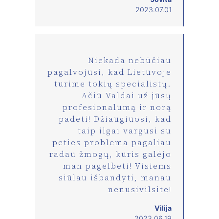
2023.07.01
Niekada nebūčiau
pagalvojusi, kad Lietuvoje
turime tokių specialistų.
Ačiū Valdai už jūsų
profesionalumą ir norą
padėti! Džiaugiuosi, kad
taip ilgai vargusi su
peties problema pagaliau
radau žmogų, kuris galėjo
man pagelbėti! Visiems
siūlau išbandyti, manau
nenusivilsite!
Vilija
2023.06.19