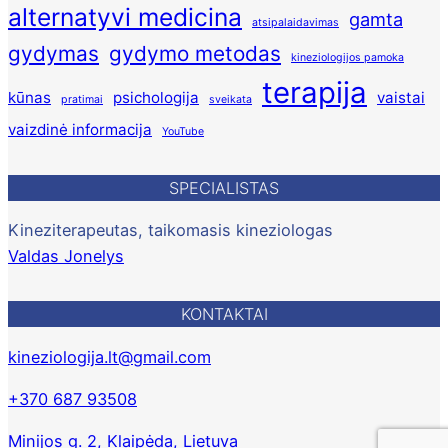
alternatyvi medicina
gamta
atsipalaidavimas
gydymas
gydymo metodas
kineziologijos pamoka
terapija
kūnas
psichologija
vaistai
pratimai
sveikata
vaizdinė informacija
YouTube
SPECIALISTAS
Kineziterapeutas, taikomasis kineziologas
Valdas Jonelys
KONTAKTAI
kineziologija.lt@gmail.com
+370 687 93508
Minijos g. 2, Klaipėda, Lietuva