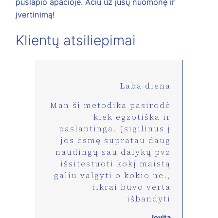
puslapio apačioje. Ačiū už jūsų nuomonę ir
įvertinimą!
Klientų atsiliepimai
Laba diena
Man ši metodika pasirodė
kiek egzotiška ir
paslaptinga. Įsigilinus į
jos esmę supratau daug
naudingų sau dalykų pvz
išsitestuoti kokį maistą
galiu valgyti o kokio ne.,
tikrai buvo verta
išbandyti
Jovita