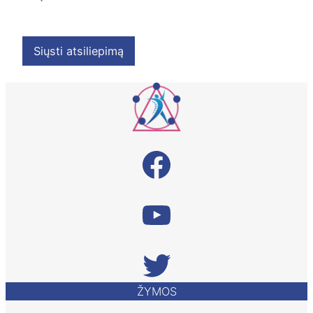
Siųsti atsiliepimą
Facebook
Taikomosios kineziologijos vaizdinė informacija YouTube
Twitter
ŽYMOS