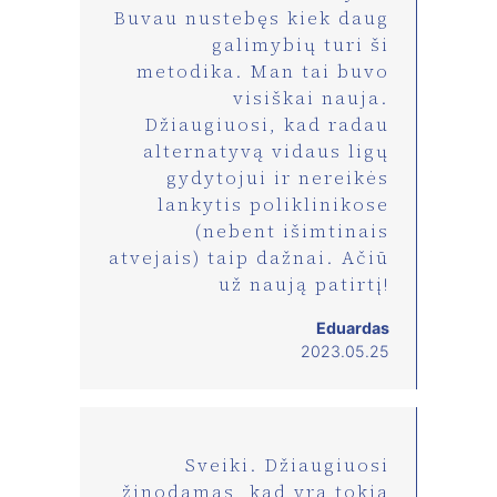
Buvau nustebęs kiek daug
galimybių turi ši
metodika. Man tai buvo
visiškai nauja.
Džiaugiuosi, kad radau
alternatyvą vidaus ligų
gydytojui ir nereikės
lankytis poliklinikose
(nebent išimtinais
atvejais) taip dažnai. Ačiū
už naują patirtį!
Eduardas
2023.05.25
Sveiki. Džiaugiuosi
žinodamas, kad yra tokia