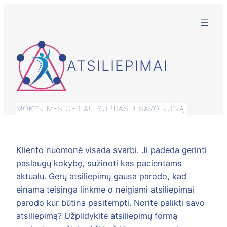
Eiti
prie
turinio
ATSILIEPIMAI
MOKYKIMĖS GERIAU SUPRASTI SAVO KŪNĄ!
Kliento nuomonė visada svarbi. Ji padeda gerinti
paslaugų kokybę, sužinoti kas pacientams
aktualu. Gerų atsiliepimų gausa parodo, kad
einama teisinga linkme o neigiami atsiliepimai
parodo kur būtina pasitempti. Norite palikti savo
atsiliepimą? Užpildykite atsiliepimų formą